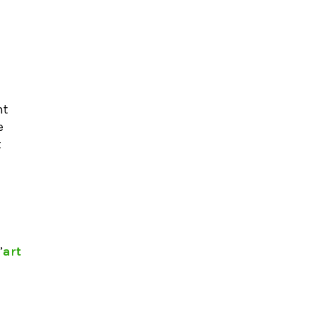
nt
e
t
’
art