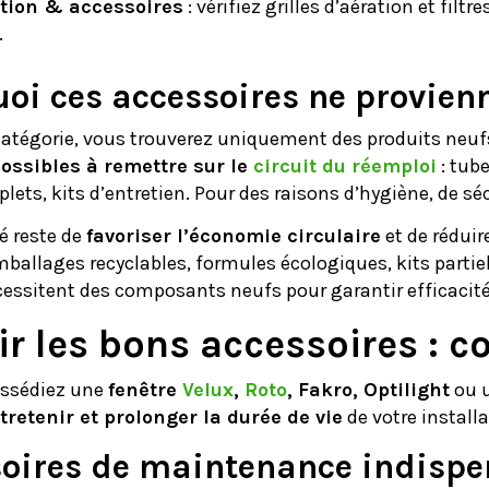
ation & accessoires
: vérifiez grilles d’aération et filt
.
oi ces accessoires ne provienn
atégorie, vous trouverez uniquement des produits neufs 
ossibles à remettre sur le
circuit du réemploi
: tube
ets, kits d’entretien. Pour des raisons d’hygiène, de séc
té reste de
favoriser l’économie circulaire
et de réduir
ballages recyclables, formules écologiques, kits partie
essitent des composants neufs pour garantir efficacité e
ir les bons accessoires : c
ssédiez une
fenêtre
Velux
,
Roto
, Fakro, Optilight
ou u
tretenir et prolonger la durée de vie
de votre installa
oires de maintenance indispe