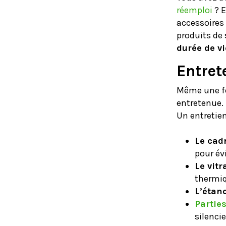
réemploi
? E
accessoires 
produits de
durée de vi
Entrete
Même une fen
entretenue. 
Un entretien
Le cad
pour év
Le vitr
thermiq
L’étan
Partie
silenci