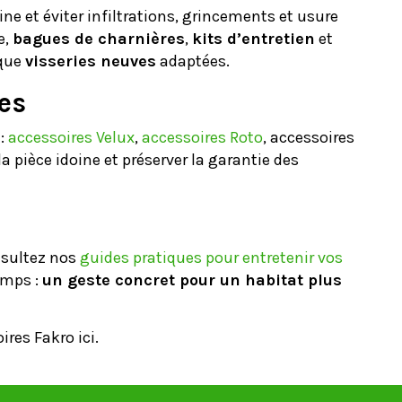
ne et éviter infiltrations, grincements et usure
e,
bagues de charnières
,
kits d’entretien
et
 que
visseries neuves
adaptées.
es
 :
accessoires Velux
,
accessoires Roto
, accessoires
la pièce idoine et préserver la garantie des
onsultez nos
guides pratiques pour entretenir vos
temps :
un geste concret pour un habitat plus
res Fakro ici.