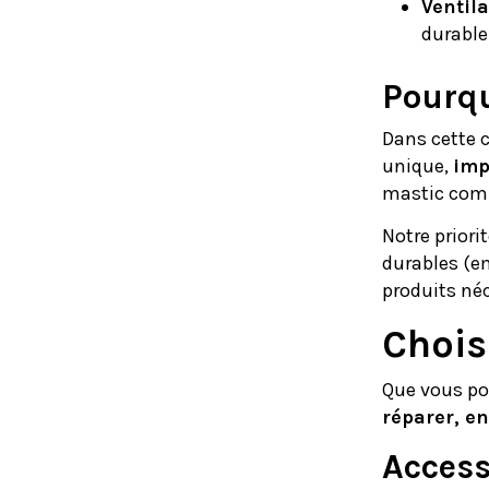
Ventil
durable
Pourqu
Dans cette c
unique,
imp
mastic compl
Notre priori
durables (em
produits néc
Chois
Que vous po
réparer, en
Access