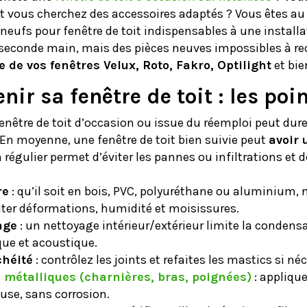
t vous cherchez des accessoires adaptés ? Vous êtes au 
neufs pour fenêtre de toit indispensables à une installat
 seconde main, mais des pièces neuves impossibles à re
e de vos fenêtres Velux, Roto, Fakro, Optilight
et bie
nir sa fenêtre de toit : les poi
être de toit d’occasion ou issue du réemploi peut durer
En moyenne, une fenêtre de toit bien suivie peut
avoir 
 régulier permet d’éviter les pannes ou infiltrations et
re
: qu’il soit en bois, PVC, polyuréthane ou aluminium, n
iter déformations, humidité et moisissures.
age
: un nettoyage intérieur/extérieur limite la condensa
ue et acoustique.
chéité
: contrôlez les joints et refaites les mastics si néc
s métalliques (charnières, bras, poignées)
: applique
euse, sans corrosion.