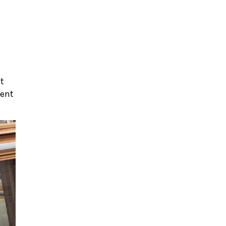
t
ment