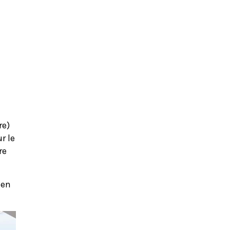
re)
r le
re
 en