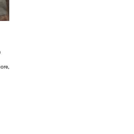
a
ore,