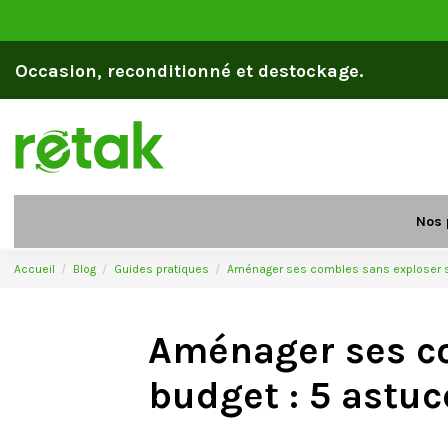
Occasion, reconditionné et destockage.
Nos 
Accueil
Blog
Guides pratiques
Aménager ses combles sans exploser s
Aménager ses c
budget : 5 astuc