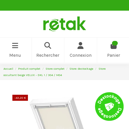
0
Menu
Rechercher
Connexion
Panier
Accueil
Produit complet
Store complet
Store destockage
Store
occultant beige VELUX - DKL 1 / 304 / M04
-43,20 €