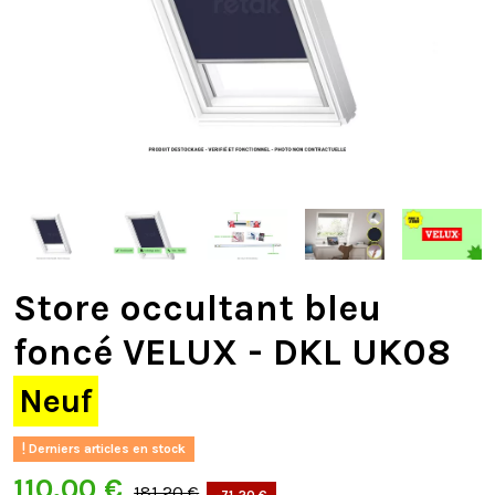
Store occultant bleu
foncé VELUX - DKL UK08
Neuf
Derniers articles en stock
110,00 €
181,20 €
-71,20 €