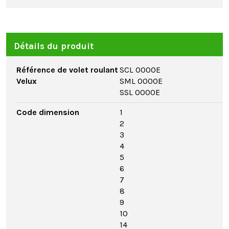
Détails du produit
Référence de volet roulant
SCL 0000E
Velux
SML 0000E
SSL 0000E
Code dimension
1
2
3
4
5
6
7
8
9
10
14