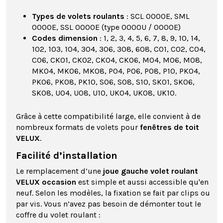
Types de volets roulants
: SCL 0000E, SML
0000E, SSL 0000E (type 0000U / 0000E)
Codes dimension
: 1, 2, 3, 4, 5, 6, 7, 8, 9, 10, 14,
102, 103, 104, 304, 306, 308, 608, C01, C02, C04,
C06, CK01, CK02, CK04, CK06, M04, M06, M08,
MK04, MK06, MK08, P04, P06, P08, P10, PK04,
PK06, PK08, PK10, S06, S08, S10, SK01, SK06,
SK08, U04, U08, U10, UK04, UK08, UK10.
Grâce à cette compatibilité large, elle convient à de
nombreux formats de volets pour
fenêtres de toit
VELUX
.
Facilité d’installation
Le remplacement d’une
joue gauche volet roulant
VELUX occasion
est simple et aussi accessible qu'en
neuf. Selon les modèles, la fixation se fait par clips ou
par vis. Vous n’avez pas besoin de démonter tout le
coffre du volet roulant :